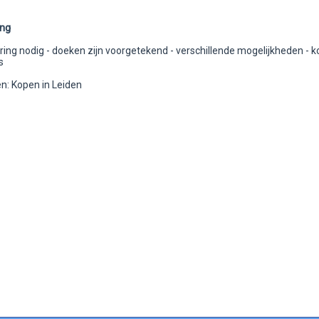
ing
ing nodig - doeken zijn voorgetekend - verschillende mogelijkheden - ko
s
: Kopen in Leiden