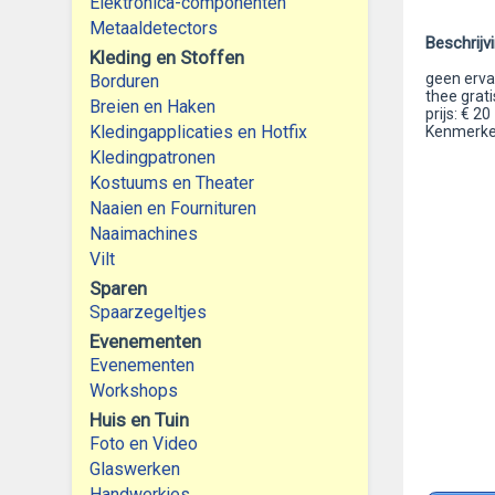
Elektronica-componenten
Metaaldetectors
Beschrijv
Kleding en Stoffen
geen ervar
Borduren
thee grati
Breien en Haken
prijs: € 20
Kledingapplicaties en Hotfix
Kenmerken
Kledingpatronen
Kostuums en Theater
Naaien en Fournituren
Naaimachines
Vilt
Sparen
Spaarzegeltjes
Evenementen
Evenementen
Workshops
Huis en Tuin
Foto en Video
Glaswerken
Handwerkjes