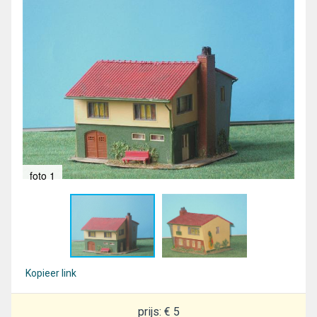
foto 1
fot
Kopieer link
prijs: € 5