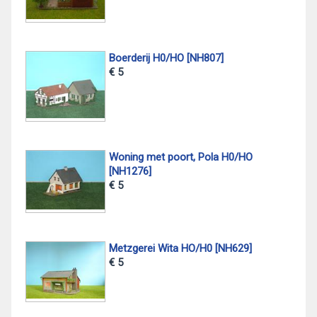
Boerderij H0/HO [NH807]
€ 5
Woning met poort, Pola H0/HO
[NH1276]
€ 5
Metzgerei Wita HO/H0 [NH629]
€ 5