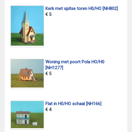
Kerk met spitse toren H0/HO [NH802]
€ 5
Woning met poort Pola HO/H0
[NH1277]
€ 5
Flat in H0/HO schaal [NH166]
€ 4