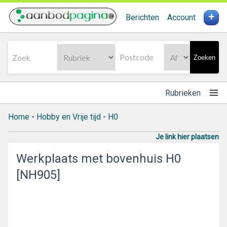
+
Berichten
Account
Zoeken
Rubrieken
Home
-
Hobby en Vrije tijd
-
H0
Je link hier plaatsen
Werkplaats met bovenhuis H0
[NH905]