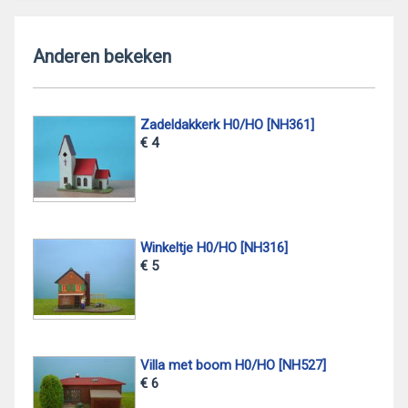
Anderen bekeken
Zadeldakkerk H0/HO [NH361]
€ 4
Winkeltje H0/HO [NH316]
€ 5
Villa met boom H0/HO [NH527]
€ 6