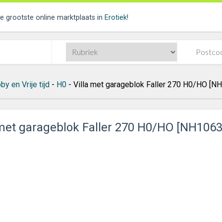
de grootste online marktplaats in
Erotiek
!
y en Vrije tijd
-
H0
- Villa met garageblok Faller 270 H0/HO [N
 met garageblok Faller 270 H0/HO [NH1063