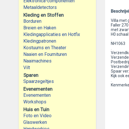
Elektronica-componenten
Metaaldetectors
Beschrijv
Kleding en Stoffen
Villa met
Borduren
Faller 270
Breien en Haken
met zwart
Kledingapplicaties en Hotfix
H0 schaal
.
Kledingpatronen
NH1063
Kostuums en Theater
.
Verzendko
Naaien en Fournituren
Verzenden
Naaimachines
Postbedri
Verzendin
Vilt
Spaar ver
Sparen
Kijk ook e
.
Spaarzegeltjes
Kenmerke
Evenementen
Evenementen
Workshops
Huis en Tuin
Foto en Video
Glaswerken
Handwerkjes