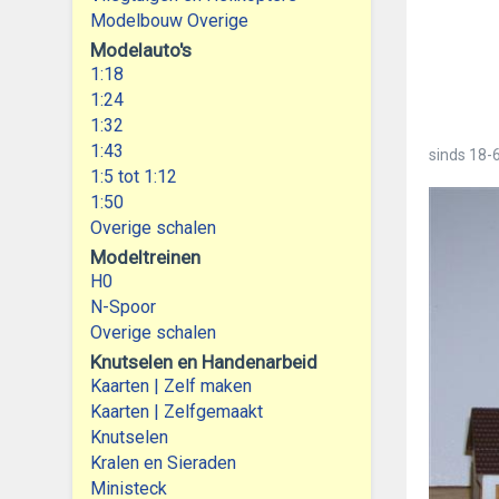
Modelbouw Overige
Modelauto's
1:18
1:24
1:32
1:43
sinds
18-6
1:5 tot 1:12
1:50
Overige schalen
Modeltreinen
H0
N-Spoor
Overige schalen
Knutselen en Handenarbeid
Kaarten | Zelf maken
Kaarten | Zelfgemaakt
Knutselen
Kralen en Sieraden
Ministeck