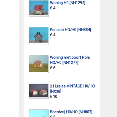
Woning H0 [NH1294]
€ 4
Pension HO/H0 [NH334]
€ 4
Woning met poort Pola
HO/H0 [NH1277]
€ 5
2 Huisjes VINTAGE H0/HO
[NX38]
€ 10
Boerderij H0/HO [NH807]