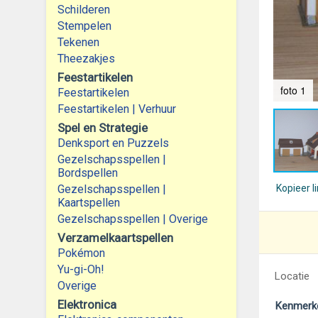
Schilderen
Stempelen
Tekenen
Theezakjes
Feestartikelen
foto 1
Feestartikelen
Feestartikelen | Verhuur
Spel en Strategie
Denksport en Puzzels
Gezelschapsspellen |
Bordspellen
Gezelschapsspellen |
Kopieer l
Kaartspellen
Gezelschapsspellen | Overige
Verzamelkaartspellen
Pokémon
Yu-gi-Oh!
Locatie
Overige
Elektronica
Kenmerk