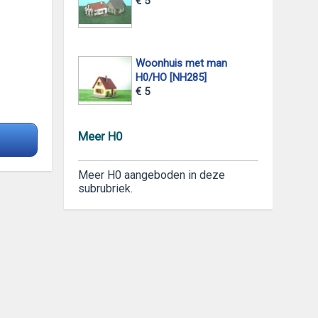
€ 5
Woonhuis met man
H0/HO [NH285]
€ 5
Meer H0
Meer H0 aangeboden in deze
subrubriek.