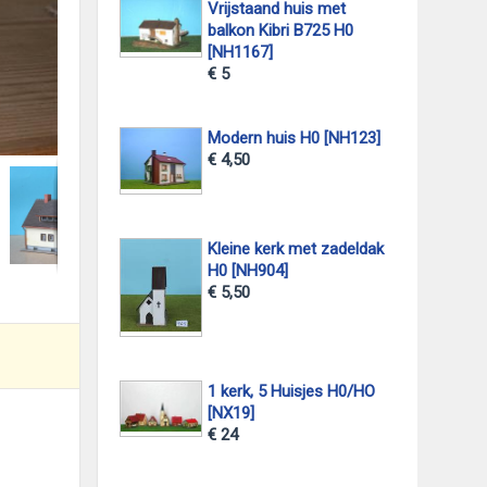
Vrijstaand huis met
balkon Kibri B725 H0
[NH1167]
€ 5
foto 2
Modern huis H0 [NH123]
€ 4,50
Kleine kerk met zadeldak
H0 [NH904]
€ 5,50
1 kerk, 5 Huisjes H0/HO
[NX19]
€ 24