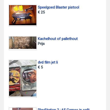
Speelgoed Blaster pistool
€ 25
Kachelhout of pallethout
Prijs
dvd film jet li
€ 5